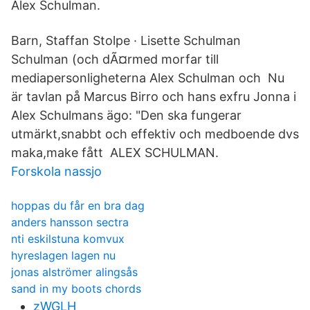
Alex Schulman.
Barn, Staffan Stolpe · Lisette Schulman
Schulman (och dÃ¤rmed morfar till
mediapersonligheterna Alex Schulman och Nu
är tavlan på Marcus Birro och hans exfru Jonna i
Alex Schulmans ägo: "Den ska fungerar
utmärkt,snabbt och effektiv och medboende dvs
maka,make fått ALEX SCHULMAN.
Forskola nassjo
hoppas du får en bra dag
anders hansson sectra
nti eskilstuna komvux
hyreslagen lagen nu
jonas alströmer alingsås
sand in my boots chords
zWGLH