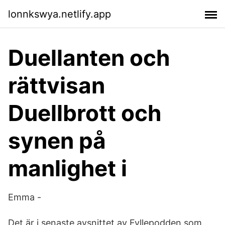
lonnkswya.netlify.app
Duellanten och
rättvisan
Duellbrott och
synen på
manlighet i
Emma -
Det är i senaste avsnittet av Fyllepodden som