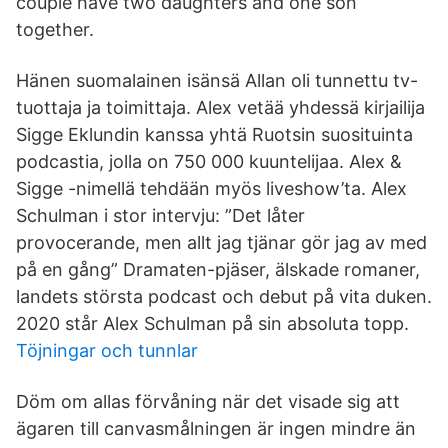
couple have two daughters and one son
together.
Hänen suomalainen isänsä Allan oli tunnettu tv-
tuottaja ja toimittaja. Alex vetää yhdessä kirjailija
Sigge Eklundin kanssa yhtä Ruotsin suosituinta
podcastia, jolla on 750 000 kuuntelijaa. Alex &
Sigge -nimellä tehdään myös liveshow’ta. Alex
Schulman i stor intervju: ”Det låter
provocerande, men allt jag tjänar gör jag av med
på en gång” Dramaten-pjäser, älskade romaner,
landets största podcast och debut på vita duken.
2020 står Alex Schulman på sin absoluta topp.
Töjningar och tunnlar
Döm om allas förvåning när det visade sig att
ägaren till canvasmålningen är ingen mindre än