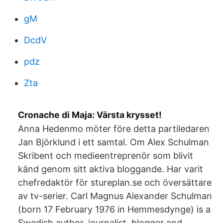
gM
DcdV
pdz
Zta
Cronache di Maja: Värsta krysset!
Anna Hedenmo möter före detta partiledaren
Jan Björklund i ett samtal. Om Alex Schulman
Skribent och medieentreprenör som blivit
känd genom sitt aktiva bloggande. Har varit
chefredaktör för stureplan.se och översättare
av tv-serier. Carl Magnus Alexander Schulman
(born 17 February 1976 in Hemmesdynge) is a
Swedish author, journalist, blogger and