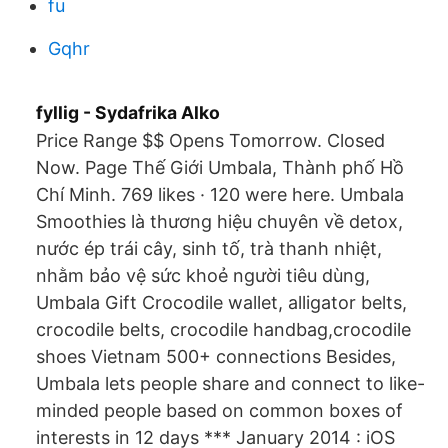
fu
Gqhr
fyllig - Sydafrika Alko
Price Range $$ Opens Tomorrow. Closed
Now. Page Thế Giới Umbala, Thành phố Hồ
Chí Minh. 769 likes · 120 were here. Umbala
Smoothies là thương hiệu chuyên về detox,
nước ép trái cây, sinh tố, trà thanh nhiệt,
nhằm bảo vệ sức khoẻ người tiêu dùng,
Umbala Gift Crocodile wallet, alligator belts,
crocodile belts, crocodile handbag,crocodile
shoes Vietnam 500+ connections Besides,
Umbala lets people share and connect to like-
minded people based on common boxes of
interests in 12 days *** January 2014 : iOS