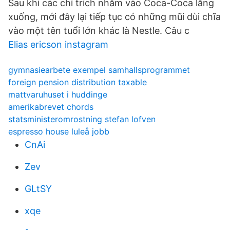
Sau khi các chỉ trích nhắm vào Coca-Coca lắng
xuống, mới đây lại tiếp tục có những mũi dùi chĩa
vào một tên tuổi lớn khác là Nestle. Câu c
Elias ericson instagram
gymnasiearbete exempel samhallsprogrammet
foreign pension distribution taxable
mattvaruhuset i huddinge
amerikabrevet chords
statsministeromrostning stefan lofven
espresso house luleå jobb
CnAi
Zev
GLtSY
xqe