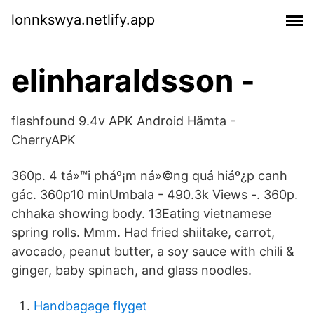
lonnkswya.netlify.app
elinharaldsson -
flashfound 9.4v APK Android Hämta -
CherryAPK
360p. 4 tá»™i pháº¡m ná»©ng quá hiáº¿p canh
gác. 360p10 minUmbala - 490.3k Views -. 360p.
chhaka showing body. 13Eating vietnamese
spring rolls. Mmm. Had fried shiitake, carrot,
avocado, peanut butter, a soy sauce with chili &
ginger, baby spinach, and glass noodles.
Handbagage flyget