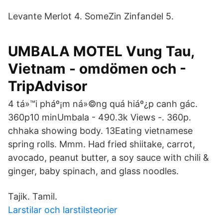
Levante Merlot 4. SomeZin Zinfandel 5.
UMBALA MOTEL Vung Tau,
Vietnam - omdömen och -
TripAdvisor
4 tá»™i pháº¡m ná»©ng quá hiáº¿p canh gác.
360p10 minUmbala - 490.3k Views -. 360p.
chhaka showing body. 13Eating vietnamese
spring rolls. Mmm. Had fried shiitake, carrot,
avocado, peanut butter, a soy sauce with chili &
ginger, baby spinach, and glass noodles.
Tajik. Tamil.
Larstilar och larstilsteorier