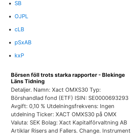
SB
OJPL
cLB
pSxAB
kxP
Börsen föll trots starka rapporter - Blekinge
Läns Tidning
Detaljer. Namn: Xact OMXS30 Typ:
Börshandlad fond (ETF) ISIN: SE0000693293
Avgift: 0,10 % Utdelningsfrekvens: Ingen
utdelning Ticker: XACT OMXS30 på OMX
Valuta: SEK Bolag: Xact Kapitalförvaltning AB
Artiklar Risers and Fallers. Change. Instrument