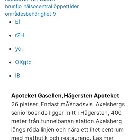
brunflo hälsocentral öppettider
områdesbehörighet 9
Ef
rZH
yq
OXgtc
IB
Apoteket Gasellen, Hägersten Apoteket
26 platser. Endast mÃ¥nadsvis. Axelsbergs
seniorboende ligger mitt i Hägersten, 400
meter från tunnelbanan station Axelsberg
längs röda linjen och nära ett litet centrum
med matbutik och restaurang. Läs mer