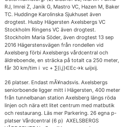
RJ, Imrei Z, Janik G, Mastro VC, Hazen M, Baker
TC. Huddinge Karolinska Sjukhuset även
drogtest. Husby Hägersten Axelsbergs VC
Stockholm Ringens VC även drogtest.
Stockholm Maria Söder, även drogtest 13 sep
2016 Hägerstensvägen från rondellen vid
Axelsberg förbi Axelsbergs vårdcentral och
äldreboende, en sträcka på totalt ca 250 meter,
får 30 km/tim i vc + ∑{i,j}∈Ec→k ωijxij.
26 platser. Endast mÃ¥nadsvis. Axelsbergs
seniorboende ligger mitt i Hägersten, 400 meter
från tunnelbanan station Axelsberg längs röda
linjen och nära ett litet centrum med matbutik
och restaurang. Läs mer Parkering. 26 egna p-
platser Vårdcentral (6 p) AXELSBERGS